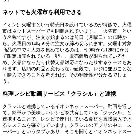
ネットでも火曜市を利用できる
イオンは火曜市という特売日を設けているのが特徴で、
火曜
市はネットスーパーでも開催
されています。「火曜市」とい
う名称ですが、注文が始まるのは前日（月曜日）の15時か
ら。火曜日の14時59分に注文が締め切られます。火曜市対象
商品の中でも人気を集めているのは、朝9時から12時にかけ
て限定販売されている「卵」。販売個数が限られているた
め、欠品になったり代替え品対応になったりするケースもあ
ります。
店頭の商品と変わらない値段で、レジに並ぶことな
く購入できる
ことを考えれば、その利便性が分かるでしょ
う。
料理レシピ動画サービス「クラシル」と連携
クラシルと連携しているイオンネットスーパー。動画を通し
て、
簡単かつ美味しいレシピを共有している「クラシル」と
連携
することで、レシピで使用している食材を直接購入でき
るシステムを確立しています。クラシルのアプリの中に「ス
ーパー」というタブがあり、そこを開くとイオンネットスー