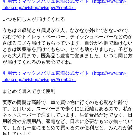
引用元：マックスバリュ東海公式サイト（https://www.mv-
tokai.co.jp/netshop/netsuper/#con04）
いつも同じ人が届けてくれる
うちは３歳児と０歳児が２人。なかなか外出できないので、
おむつやトイレットペーパー、ティッシュペーパーなどのか
さばるモノを届けてもらっています。自分が不調で動けない
ときは医薬品を届けてもらい、とても助かりました。子ども
から大人用まで、医薬品も豊富で驚きました。いつも同じ方
が届けてくれるのも安心ですね。
引用元：マックスバリュ東海公式サイト（https://www.mv-
tokai.co.jp/netshop/netsuper/#con04）
まとめて購入できて便利
実家の両親は高齢で、車で買い物に行くのも心配な年齢で
す。とはいえ、スーパーまで歩くには距離もあるので、私が
ネットスーパーで注文しています。生鮮食品だけでなく、日
用雑貨や介護用品、家電など、日常に必要なものが揃ってい
て、しかも一度にまとめて買えるのが便利だと、みんなが満
足しています。