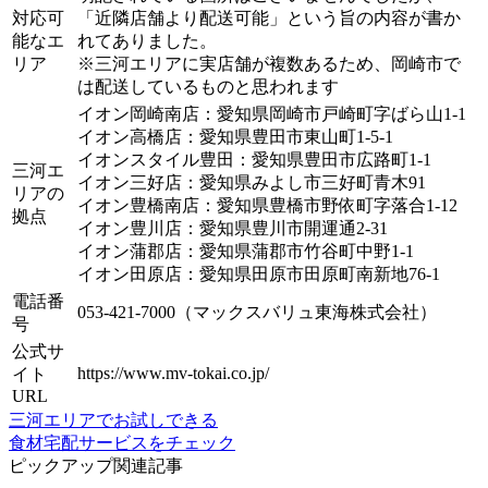
対応可
「近隣店舗より配送可能」という旨の内容が書か
能なエ
れてありました。
リア
※三河エリアに実店舗が複数あるため、岡崎市で
は配送しているものと思われます
イオン岡崎南店：愛知県岡崎市戸崎町字ばら山1-1
イオン高橋店：愛知県豊田市東山町1-5-1
イオンスタイル豊田：愛知県豊田市広路町1-1
三河エ
イオン三好店：愛知県みよし市三好町青木91
リアの
イオン豊橋南店：愛知県豊橋市野依町字落合1-12
拠点
イオン豊川店：愛知県豊川市開運通2-31
イオン蒲郡店：愛知県蒲郡市竹谷町中野1-1
イオン田原店：愛知県田原市田原町南新地76-1
電話番
053-421-7000（マックスバリュ東海株式会社）
号
公式サ
https://www.mv-tokai.co.jp/
イト
URL
三河エリアでお試しできる
食材宅配サービスをチェック
ピックアップ関連記事