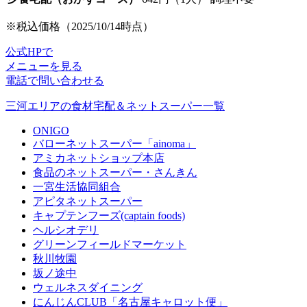
※税込価格（2025/10/14時点）
公式HPで
メニューを見る
電話で問い合わせる
三河エリアの食材宅配＆ネットスーパー一覧
ONIGO
バローネットスーパー「ainoma」
アミカネットショップ本店
食品のネットスーパー・さんきん
一宮生活協同組合
アピタネットスーパー
キャプテンフーズ(captain foods)
ヘルシオデリ
グリーンフィールドマーケット
秋川牧園
坂ノ途中
ウェルネスダイニング
にんじんCLUB「名古屋キャロット便」