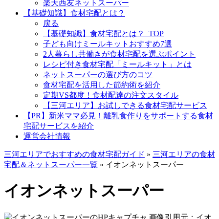
楽天西友ネットスーパー
【基礎知識】食材宅配とは？
戻る
【基礎知識】食材宅配とは？_TOP
子ども向けミールキットおすすめ7選
2人暮らし共働きが食材宅配を選ぶポイント
レシピ付き食材宅配「ミールキット」とは
ネットスーパーの選び方のコツ
食材宅配を活用した節約術を紹介
定期VS都度！食材配達の注文スタイル
【三河エリア】お試しできる食材宅配サービス
【PR】新米ママ必見！離乳食作りをサポートする食材
宅配サービスを紹介
運営会社情報
三河エリアでおすすめの食材宅配ガイド
»
三河エリアの食材
宅配＆ネットスーパー一覧
»
イオンネットスーパー
イオンネットスーパー
画像引用元：イオ