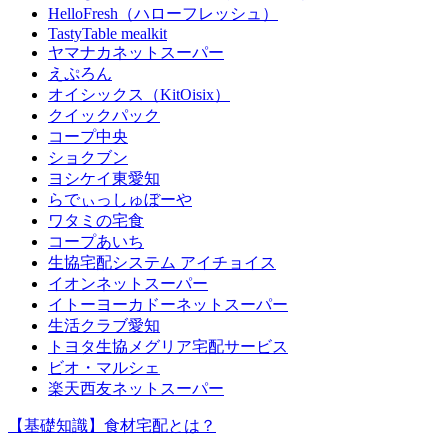
HelloFresh（ハローフレッシュ）
TastyTable mealkit
ヤマナカネットスーパー
えぷろん
オイシックス（KitOisix）
クイックパック
コープ中央
ショクブン
ヨシケイ東愛知
らでぃっしゅぼーや
ワタミの宅食
コープあいち
生協宅配システム アイチョイス
イオンネットスーパー
イトーヨーカドーネットスーパー
生活クラブ愛知
トヨタ生協メグリア宅配サービス
ビオ・マルシェ
楽天西友ネットスーパー
【基礎知識】食材宅配とは？