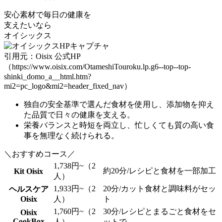
安心素材で毎日の健康を
支えたいなら
オイシックス
引用元：Oisix 公式HP
（https://www.oisix.com/OtameshiTouroku.lp.g6--top--top-
shinki_domo_a__html.htm?
mi2=pc_logo&mi2=header_fixed_nav）
独自の安全基準で選んだ食材を使用
し、添加物を抑え
た品質で日々の健康を支える。
栄養バランスと時短を両立し、
忙しくても質の高い食
事
を無理なく続けられる。
＼おすすめコース／
1,738円~（2
約20分/レシピと食材を一部加工
Kit Oisix
人）
1,933円~（2
20分/カット食材と調味料がセッ
ヘルスケア
Oisix
人）
ト
1,760円~（2
30分/レシピとまるごと食材をセ
Oisix
CookBox
人）
ットで