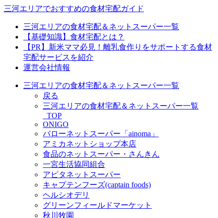
三河エリアでおすすめの食材宅配ガイド
三河エリアの食材宅配＆ネットスーパー一覧
【基礎知識】食材宅配とは？
【PR】新米ママ必見！離乳食作りをサポートする食材
宅配サービスを紹介
運営会社情報
三河エリアの食材宅配＆ネットスーパー一覧
戻る
三河エリアの食材宅配＆ネットスーパー一覧
_TOP
ONIGO
バローネットスーパー「ainoma」
アミカネットショップ本店
食品のネットスーパー・さんきん
一宮生活協同組合
アピタネットスーパー
キャプテンフーズ(captain foods)
ヘルシオデリ
グリーンフィールドマーケット
秋川牧園