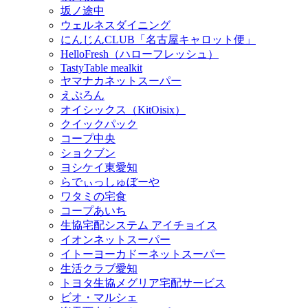
坂ノ途中
ウェルネスダイニング
にんじんCLUB「名古屋キャロット便」
HelloFresh（ハローフレッシュ）
TastyTable mealkit
ヤマナカネットスーパー
えぷろん
オイシックス（KitOisix）
クイックパック
コープ中央
ショクブン
ヨシケイ東愛知
らでぃっしゅぼーや
ワタミの宅食
コープあいち
生協宅配システム アイチョイス
イオンネットスーパー
イトーヨーカドーネットスーパー
生活クラブ愛知
トヨタ生協メグリア宅配サービス
ビオ・マルシェ