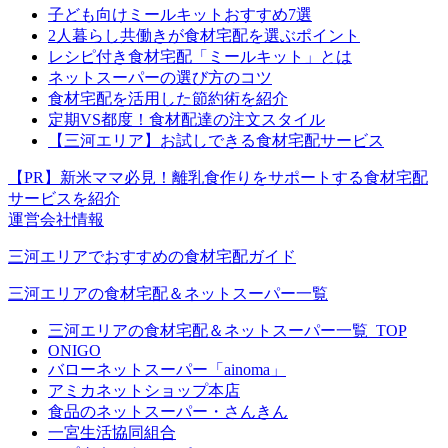
子ども向けミールキットおすすめ7選
2人暮らし共働きが食材宅配を選ぶポイント
レシピ付き食材宅配「ミールキット」とは
ネットスーパーの選び方のコツ
食材宅配を活用した節約術を紹介
定期VS都度！食材配達の注文スタイル
【三河エリア】お試しできる食材宅配サービス
【PR】新米ママ必見！離乳食作りをサポートする食材宅配
サービスを紹介
運営会社情報
三河エリアでおすすめの食材宅配ガイド
三河エリアの食材宅配＆ネットスーパー一覧
三河エリアの食材宅配＆ネットスーパー一覧_TOP
ONIGO
バローネットスーパー「ainoma」
アミカネットショップ本店
食品のネットスーパー・さんきん
一宮生活協同組合