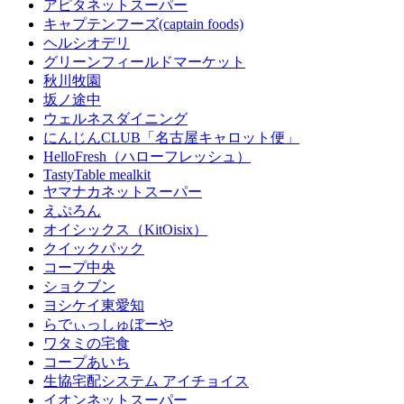
アピタネットスーパー
キャプテンフーズ(captain foods)
ヘルシオデリ
グリーンフィールドマーケット
秋川牧園
坂ノ途中
ウェルネスダイニング
にんじんCLUB「名古屋キャロット便」
HelloFresh（ハローフレッシュ）
TastyTable mealkit
ヤマナカネットスーパー
えぷろん
オイシックス（KitOisix）
クイックパック
コープ中央
ショクブン
ヨシケイ東愛知
らでぃっしゅぼーや
ワタミの宅食
コープあいち
生協宅配システム アイチョイス
イオンネットスーパー