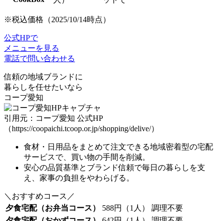
※税込価格（2025/10/14時点）
公式HPで
メニューを見る
電話で問い合わせる
信頼の地域ブランドに
暮らしを任せたいなら
コープ愛知
引用元：コープ愛知 公式HP
（https://coopaichi.tcoop.or.jp/shopping/delive/）
食材・日用品をまとめて注文できる地域密着型の宅配
サービスで、
買い物の手間を削減
。
安心の品質基準とブランド信頼
で毎日の暮らしを支
え、家事の負担をやわらげる。
＼おすすめコース／
夕食宅配（お弁当コース）
588円（1人）
調理不要
夕食宅配（おかずコース）
642円（1人）
調理不要