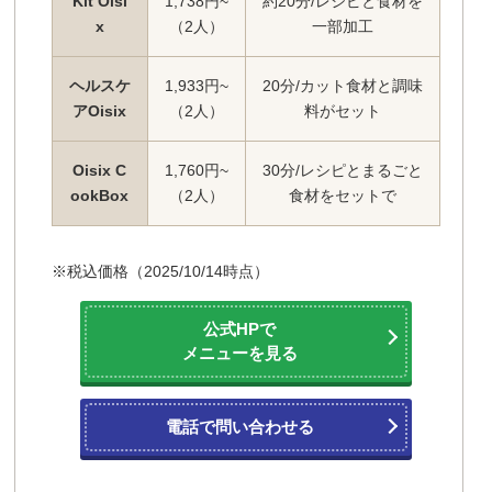
Kit Oisi
1,738円~
約20分/レシピと食材を
x
（2人）
一部加工
ヘルスケ
1,933円~
20分/カット食材と調味
アOisix
（2人）
料がセット
Oisix C
1,760円~
30分/レシピとまるごと
ookBox
（2人）
食材をセットで
※税込価格（2025/10/14時点）
公式HPで
メニューを見る
電話で問い合わせる