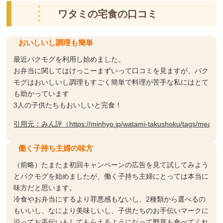
ワタミの宅食の口コミ
おいしいし調理も簡単
最近パクモグを利用し始めました。
お弁当に関してはけっこーまずいって口コミを見ますが、パク
モグはおいしいし調理もすごく簡単で料理が苦手な私にはとて
も助かっています
3人の子供たちもおいしいと完食！
引用元：みん評（https://minhyo.jp/watami-takushoku/tags/meal-kit
働く子持ち主婦の味方
（前略）たまたま初回キャンペーンの広告を見て試してみよう
とパクモグを始めましたが、働く子持ち主婦にとっては本当に
味方だと思います。
冷食やお弁当にするより罪悪感もないし、2種類から選べるの
もいいし、なにより美味しいし、子供たちのお手伝いマークに
沿ってお手伝いもしてもらえるようになって野菜も食べてくれ