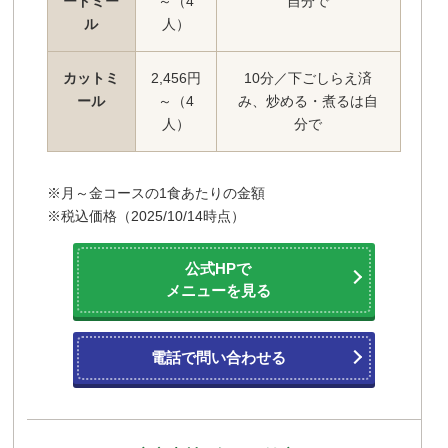
ードミー
～（4
自分で
ル
人）
カットミ
2,456円
10分／下ごしらえ済
ール
～（4
み、炒める・煮るは自
人）
分で
※月～金コースの1食あたりの金額
※税込価格（2025/10/14時点）
公式HPで
メニューを見る
電話で問い合わせる