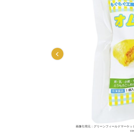
fmarket.jp/item/item_01.php?
画像引用元：グリーンフィールドマーケット公式HP（http
co