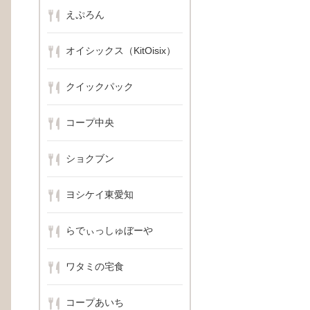
えぷろん
em/item_01.php?code=460104）
オイシックス（KitOisix）
クイックパック
コープ中央
ショクブン
ヨシケイ東愛知
らでぃっしゅぼーや
ワタミの宅食
em/item_01.php?code=390051）
コープあいち