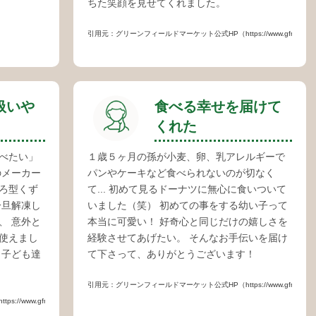
ちた笑顔を見せてくれました。
引用元：グリーンフィールドマーケット公式HP（https://www.gfmarket.jp/it
扱いや
食べる幸せを届けて
くれた
べたい」
１歳５ヶ月の孫が小麦、卵、乳アレルギーで
のメーカー
パンやケーキなど食べられないのが切なく
ろ型くず
て... 初めて見るドーナツに無心に食いついて
一旦解凍し
いました（笑） 初めての事をする幼い子って
、 意外と
本当に可愛い！ 好奇心と同じだけの嬉しさを
使えまし
経験させてあげたい。 そんなお手伝いを届け
、子ども達
て下さって、ありがとうございます！
引用元：グリーンフィールドマーケット公式HP（https://www.gfmarket.jp/it
.gfmarket.jp/item/item_01.php?code=390071）