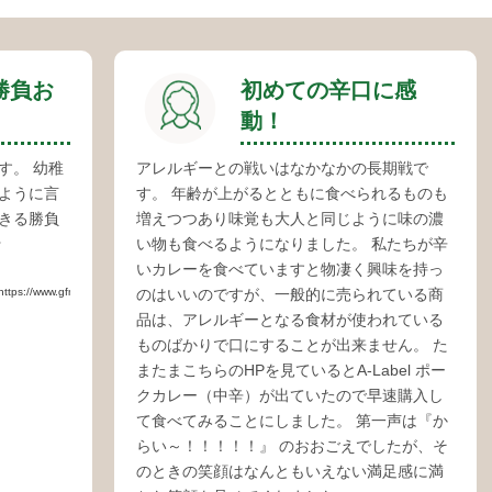
勝負お
初めての辛口に感
動！
す。 幼稚
アレルギーとの戦いはなかなかの長期戦で
ように言
す。 年齢が上がるとともに食べられるものも
きる勝負
増えつつあり味覚も大人と同じように味の濃
☆
い物も食べるようになりました。 私たちが辛
いカレーを食べていますと物凄く興味を持っ
.gfmarket.jp/item/item_01.php?code=390049）
のはいいのですが、一般的に売られている商
品は、アレルギーとなる食材が使われている
ものばかりで口にすることが出来ません。 た
またまこちらのHPを見ているとA-Label ポー
クカレー（中辛）が出ていたので早速購入し
て食べてみることにしました。 第一声は『か
らい～！！！！！』 のおおごえでしたが、そ
のときの笑顔はなんともいえない満足感に満