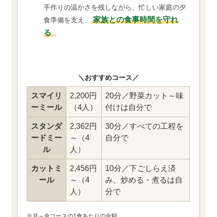
手作りの温かさを残しながら、忙しい家庭の夕
家族との食事時間を守れ
食準備を支え、
る
。
＼おすすめコース／
スマイリ
2,200円
20分／野菜カット～味
ーミール
（4人）
付けは自分で
スタンダ
2,362円
30分／すべての工程を
ードミー
～（4
自分で
ル
人）
カットミ
2,456円
10分／下ごしらえ済
ール
～（4
み、炒める・煮るは自
人）
分で
※月～金コースの1食あたりの金額