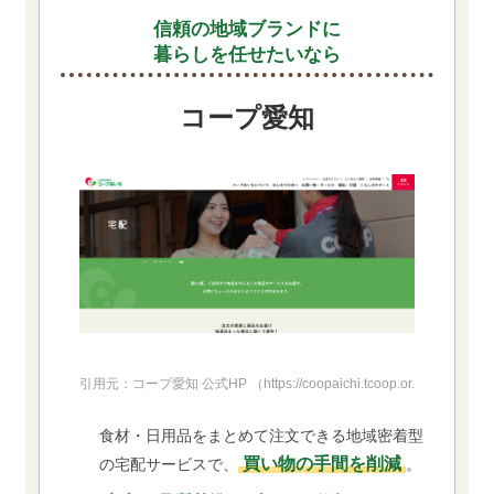
信頼の地域ブランドに
暮らしを任せたいなら
コープ愛知
引用元：コープ愛知 公式HP
（https://coopaichi.tcoop.or.jp/shopping/
食材・日用品をまとめて注文できる地域密着型
買い物の手間を削減
の宅配サービスで、
。