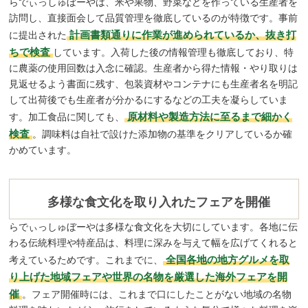
らでぃっしゅぼーやは、米や果物、野菜などを作っている生産者を
訪問し、直接面会して品質管理を徹底しているのが特徴です。事前
計画書類通りに作業が進められているか、抜き打
に提出された
ちで検査
しています。入荷した後の情報管理も徹底しており、特
に農薬の使用回数は入念に確認。生産者から得た情報・やり取りは
見返せるよう書面に残す、包装資材やコンテナにも生産者名を明記
して出荷後でも生産者が分かるにするなどの工夫を凝らしていま
原材料や製造方法に至るまで細かく
す。加工食品に関しても、
検査
。調味料は自社で設けた添加物の基準をクリアしているか確
かめています。
多様な食文化を取り入れたフェアを開催
らでぃっしゅぼーやは多様な食文化を大切にしています。各地に伝
わる伝統料理や特産品は、料理に深みを与えて幅を広げてくれると
全国各地の地方グルメを取
考えているためです。これまでに、
り上げた地域フェアや世界の名物を厳選した海外フェアを開
催
。フェア開催時には、これまで口にしたことがない地域の名物