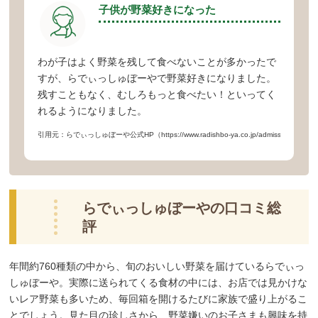
子供が野菜好きになった
わが子はよく野菜を残して食べないことが多かったで
すが、らでぃっしゅぼーやで野菜好きになりました。
残すこともなく、むしろもっと食べたい！といってく
れるようになりました。
引用元：らでぃっしゅぼーや公式HP（https://www.radishbo-ya.co.jp/admission/lp/start
らでぃっしゅぼーやの口コミ総
評
年間約760種類の中から、旬のおいしい野菜を届けているらでぃっ
しゅぼーや。実際に送られてくる食材の中には、お店では見かけな
いレア野菜も多いため、毎回箱を開けるたびに家族で盛り上がるこ
とでしょう。見た目の珍しさから、野菜嫌いのお子さまも興味を持