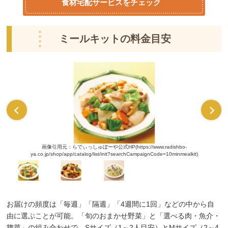
食材宅配サービスをチェック
ミールキットの料金目安
画像引用元：らでぃっしゅぼーや公式HP(https://www.radishbo-
ya.co.jp/shop/app/catalog/list/init?searchCampaignCode=10minmealkit)
お届けの頻度は「毎週」「隔週」「4週間に1回」などの中から自
由に選ぶことが可能。「旬のおまかせ野菜」と「選べる肉・魚介・
惣菜」の組み合わせで、Sサイズ（1～2人目安）とMサイズ（2～4