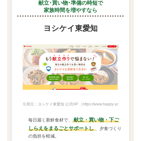
献立･買い物･
準備の時短で
家族時間を増やすなら
ヨシケイ東愛知
引用元：ヨシケイ東愛知 公式HP
（https://www.happy-yoshikei.net/he
献立・買い物・下ご
毎日届く新鮮食材で、
しらえをまるごとサポートし
、夕食づくり
の負担を軽減。