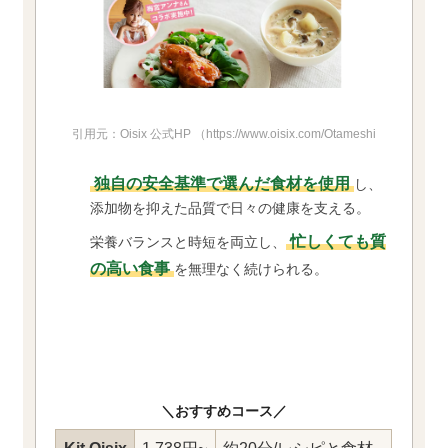
引用元：Oisix 公式HP
（https://www.oisix.com/OtameshiTouroku.lp.
独自の安全基準で選んだ食材を使用
し、
添加物を抑えた品質で日々の健康を支える。
忙しくても質
栄養バランスと時短を両立し、
の高い食事
を無理なく続けられる。
＼おすすめコース／