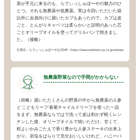
菜が手元に来るのも、らでぃっしゅぼーやの魅力のひ
とつ。それも無農薬や低農薬。実は今回いただいた箱
以外に会員向けに届いたカブもあったので、カブは皮
ごと、とんがりキャベツは柔らかいと説明のあった芯
ごとオリーブオイルを塗ってグリルパンで焼きまし
た。（後略）
引用元：らでぃっしゅぼーや公式HP（https://www.radishbo-ya.co.jp/admission/lp/start
無農薬野菜なので手間がかからない
（前略）届いたたくさんの野菜の中から無農薬の人参
と‘こどもリーフ’春菊チャイルドリーフを使った一品
をまず。無農薬ならではで洗って皮は剥かず軽くレン
チンした後、オリーブオイルで焼いただけ。甘くて、
程よいかみごたえで香り豊かな人参ステーキの出来上
がり。岩塩をばらりで充分おいしいけれど、ハニーバ