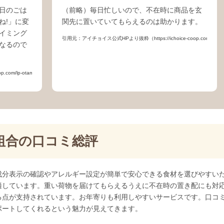
日のごは
（前略）毎日忙しいので、不在時に商品を玄
ね!」に変
関先に置いていてもらえるのは助かります。
イミング
引用元：アイチョイス公式HPより抜粋（https://ichoice-coop.com/lp-ota
なるので
com/lp-otameshi02/）
組合の口コミ総評
成分表示の確認やアレルギー設定が簡単で安心できる食材を選びやすい
適しています。重い荷物を届けてもらえるうえに不在時の置き配にも対
る点が支持されています。お年寄りも利用しやすいサービスです。口コ
ポートしてくれるという魅力が見えてきます。