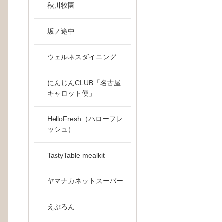
秋川牧園
坂ノ途中
ウェルネスダイニング
にんじんCLUB「名古屋
キャロット便」
HelloFresh（ハローフレ
ッシュ）
erview-275/）
TastyTable mealkit
www.mix-nuts.ichoice-coop.com/howto/howto-kumiaiin-interview-297/）
ヤマナカネットスーパー
えぷろん