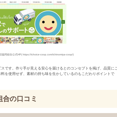
活協同組合公式HP
( https://ichoice-coop.com/ichinomiya-coop/)
ビスです。作り手が見える安心を届けるとのコンセプトを掲げ、品質に
味料を使用せず、素材の持ち味を生かしているのもこだわりポイントで
組合の口コミ