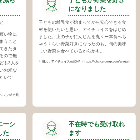
になりました
と
子どもの離乳食が始まってから安心できる食
材を使いたいと思い、アイチョイスをはじめ
買い物に
ました。上の子がにんじんを丸々ー本食べち
まうこと
ゃうくらい野菜好きになったのも、旬の美味
てきたタ
しい野菜を食べているからかも。
るので無
引用元：アイチョイス公式HP（https://ichoice-coop.com/lp-otameshi0
ども3人を
いお米な
たいで
ューより抜粋（https://www.mix-nuts.ichoice-coop.com/howto/kumiaiin-intervi
エーシ
不在時でも受け取れ
した
ます