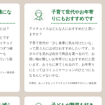
適にな
子育て世代やお年寄
りにもおすすめです
とは？
アイチョイスはどんな人におすすめだと思い
ますか？
とです
イチョイ
子育て世代や「少し食事に気を付けたいな」
つずつ確
って思う人にはぜひおすすめしたいです。カ
ーも
タログを見れば自分で商品を選べるので、お
そういう面
買い物が難しいお年寄りにもおすすめだと思
います。おうちに来てくれるので、お年寄り
にとってはコミュニケーションのひとつにも
ューより抜粋（https://www.mix-nuts.ichoice-coop.com/howto/howto-kumiaiin-int
なるんじゃないかな。
引用元：みっくすなっつ アイチョイスのWEBマガジン／組合員インタビューより抜粋（https://
を減ら
子どもが野菜を好き