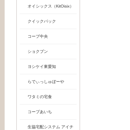
オイシックス（KitOisix）
クイックパック
コープ中央
ショクブン
2/）
ヨシケイ東愛知
らでぃっしゅぼーや
ew283/）
ワタミの宅食
コープあいち
生協宅配システム アイチ