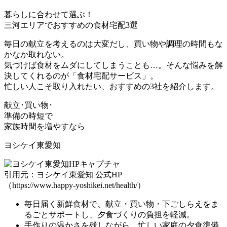
暮らしに合わせて選ぶ！
三河エリアでおすすめの食材宅配3選
毎日の献立を考えるのは大変だし、買い物や調理の時間もな
かなか取れない。
気づけば食材をムダにしてしまうことも…。
そんな悩みを解
決してくれるのが「食材宅配サービス」
。
忙しい人こそ取り入れたい、おすすめの3社を紹介します。
献立･買い物･
準備の時短で
家族時間を増やすなら
ヨシケイ東愛知
引用元：ヨシケイ東愛知 公式HP
（https://www.happy-yoshikei.net/health/）
毎日届く新鮮食材で、
献立・買い物・下ごしらえをま
るごとサポートし
、夕食づくりの負担を軽減。
手作りの温かさを残しながら、忙しい家庭の夕食準備