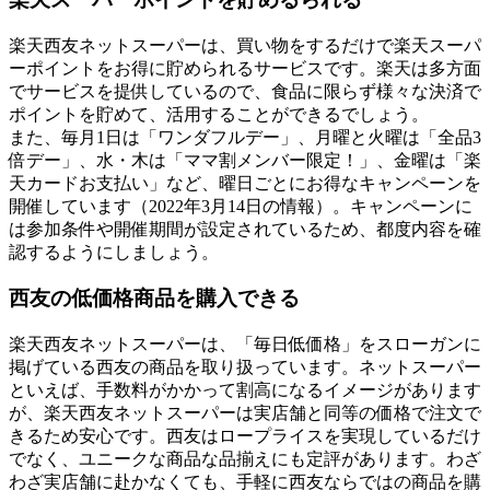
楽天西友ネットスーパーは、買い物をするだけで
楽天スーパ
ーポイントをお得に貯められるサービス
です。楽天は多方面
でサービスを提供しているので、食品に限らず様々な決済で
ポイントを貯めて、活用することができるでしょう。
また、毎月1日は「ワンダフルデー」、月曜と火曜は「全品3
倍デー」、水・木は「ママ割メンバー限定！」、金曜は「楽
天カードお支払い」など、
曜日ごとにお得なキャンペーンを
開催
しています（2022年3月14日の情報）。キャンペーンに
は参加条件や開催期間が設定されているため、都度内容を確
認するようにしましょう。
西友の低価格商品を購入できる
楽天西友ネットスーパーは、
「毎日低価格」をスローガンに
掲げている西友の商品
を取り扱っています。ネットスーパー
といえば、手数料がかかって割高になるイメージがあります
が、楽天西友ネットスーパーは実店舗と同等の価格で注文で
きるため安心です。西友はロープライスを実現しているだけ
でなく、ユニークな商品な品揃えにも定評があります。わざ
わざ実店舗に赴かなくても、手軽に西友ならではの商品を購