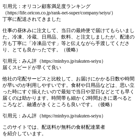
引用元：オリコン顧客満足度ランキング
（https://life.oricon.co.jp/rank-net-super/company/seiyu/）
丁寧に配送されてきました
仕事の昼休みに注文して、当日の最終便で届けてもらいまし
た。冷凍、冷蔵、日用品、飲料、と注文しましたが、配達の
方も丁寧に「冷凍品です」等と伝えながら手渡してくださ
り、とても良かったです。（後略）
引用元：みん評（https://minhyo.jp/rakuten-seiyu）
届くスピードが早くて良い
他社の宅配サービスと比較して、お届けにかかる日数や時間
が早いのが利用しやすいです。食材や日用品などは、思い立
った時にすぐ揃えたいので最短で当日や翌日などとても早く
届くのは助かります。時間帯も細かく2時間おきに選べると
ころなど、融通がきくところも良いです。（後略）
引用元：みん評（https://minhyo.jp/rakuten-seiyu）
このサイトでは、
配送料が無料の食材配達業者
を紹介しています。