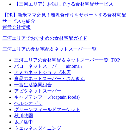
【三河エリア】お試しできる食材宅配サービス
【PR】新米ママ必見！離乳食作りをサポートする食材宅配
サービスを紹介
運営会社情報
三河エリアでおすすめの食材宅配ガイド
三河エリアの食材宅配＆ネットスーパー一覧
三河エリアの食材宅配＆ネットスーパー一覧_TOP
バローネットスーパー「ainoma」
アミカネットショップ本店
食品のネットスーパー・さんきん
一宮生活協同組合
アピタネットスーパー
キャプテンフーズ(captain foods)
ヘルシオデリ
グリーンフィールドマーケット
秋川牧園
坂ノ途中
ウェルネスダイニング