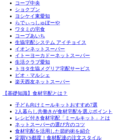
コープ中央
ショクブン
ヨシケイ東愛知
らでぃっしゅぼーや
ワタミの宅食
コープあいち
生協宅配システム アイチョイス
イオンネットスーパー
イトーヨーカドーネットスーパー
生活クラブ愛知
トヨタ生協メグリア宅配サービス
ビオ・マルシェ
楽天西友ネットスーパー
【基礎知識】食材宅配とは？
子ども向けミールキットおすすめ7選
2人暮らし共働きが食材宅配を選ぶポイント
レシピ付き食材宅配「ミールキット」とは
ネットスーパーの選び方のコツ
食材宅配を活用した節約術を紹介
定期VS都度！食材配達の注文スタイル