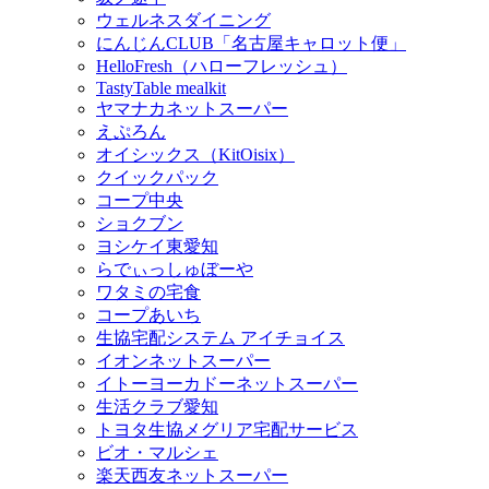
ウェルネスダイニング
にんじんCLUB「名古屋キャロット便」
HelloFresh（ハローフレッシュ）
TastyTable mealkit
ヤマナカネットスーパー
えぷろん
オイシックス（KitOisix）
クイックパック
コープ中央
ショクブン
ヨシケイ東愛知
らでぃっしゅぼーや
ワタミの宅食
コープあいち
生協宅配システム アイチョイス
イオンネットスーパー
イトーヨーカドーネットスーパー
生活クラブ愛知
トヨタ生協メグリア宅配サービス
ビオ・マルシェ
楽天西友ネットスーパー