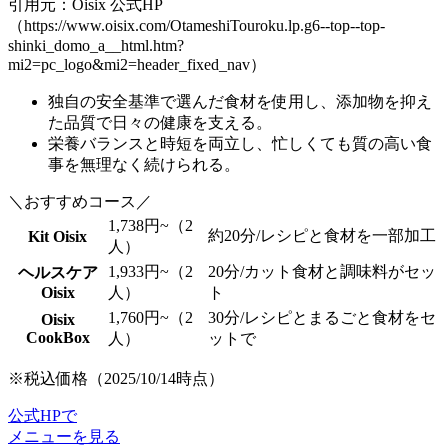
引用元：Oisix 公式HP
（https://www.oisix.com/OtameshiTouroku.lp.g6--top--top-
shinki_domo_a__html.htm?
mi2=pc_logo&mi2=header_fixed_nav）
独自の安全基準で選んだ食材を使用
し、添加物を抑え
た品質で日々の健康を支える。
栄養バランスと時短を両立し、
忙しくても質の高い食
事
を無理なく続けられる。
＼おすすめコース／
1,738円~（2
約20分/レシピと食材を一部加工
Kit Oisix
人）
1,933円~（2
20分/カット食材と調味料がセッ
ヘルスケア
Oisix
人）
ト
1,760円~（2
30分/レシピとまるごと食材をセ
Oisix
CookBox
人）
ットで
※税込価格（2025/10/14時点）
公式HPで
メニューを見る