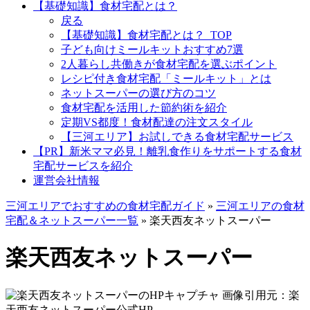
【基礎知識】食材宅配とは？
戻る
【基礎知識】食材宅配とは？_TOP
子ども向けミールキットおすすめ7選
2人暮らし共働きが食材宅配を選ぶポイント
レシピ付き食材宅配「ミールキット」とは
ネットスーパーの選び方のコツ
食材宅配を活用した節約術を紹介
定期VS都度！食材配達の注文スタイル
【三河エリア】お試しできる食材宅配サービス
【PR】新米ママ必見！離乳食作りをサポートする食材
宅配サービスを紹介
運営会社情報
三河エリアでおすすめの食材宅配ガイド
»
三河エリアの食材
宅配＆ネットスーパー一覧
»
楽天西友ネットスーパー
楽天西友ネットスーパー
画像引用元：楽
天西友ネットスーパー公式HP