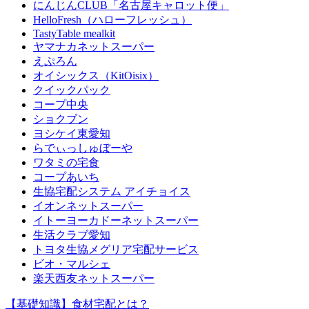
にんじんCLUB「名古屋キャロット便」
HelloFresh（ハローフレッシュ）
TastyTable mealkit
ヤマナカネットスーパー
えぷろん
オイシックス（KitOisix）
クイックパック
コープ中央
ショクブン
ヨシケイ東愛知
らでぃっしゅぼーや
ワタミの宅食
コープあいち
生協宅配システム アイチョイス
イオンネットスーパー
イトーヨーカドーネットスーパー
生活クラブ愛知
トヨタ生協メグリア宅配サービス
ビオ・マルシェ
楽天西友ネットスーパー
【基礎知識】食材宅配とは？