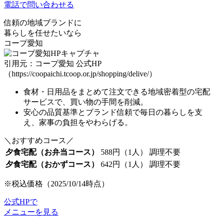
電話で問い合わせる
信頼の地域ブランドに
暮らしを任せたいなら
コープ愛知
引用元：コープ愛知 公式HP
（https://coopaichi.tcoop.or.jp/shopping/delive/）
食材・日用品をまとめて注文できる地域密着型の宅配
サービスで、
買い物の手間を削減
。
安心の品質基準とブランド信頼
で毎日の暮らしを支
え、家事の負担をやわらげる。
＼おすすめコース／
夕食宅配（お弁当コース）
588円（1人）
調理不要
夕食宅配（おかずコース）
642円（1人）
調理不要
※税込価格（2025/10/14時点）
公式HPで
メニューを見る