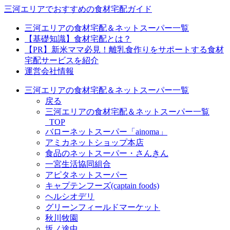
三河エリアでおすすめの食材宅配ガイド
三河エリアの食材宅配＆ネットスーパー一覧
【基礎知識】食材宅配とは？
【PR】新米ママ必見！離乳食作りをサポートする食材
宅配サービスを紹介
運営会社情報
三河エリアの食材宅配＆ネットスーパー一覧
戻る
三河エリアの食材宅配＆ネットスーパー一覧
_TOP
バローネットスーパー「ainoma」
アミカネットショップ本店
食品のネットスーパー・さんきん
一宮生活協同組合
アピタネットスーパー
キャプテンフーズ(captain foods)
ヘルシオデリ
グリーンフィールドマーケット
秋川牧園
坂ノ途中