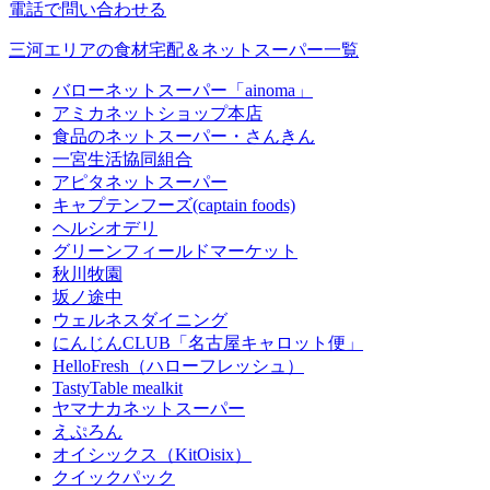
電話で問い合わせる
三河エリアの食材宅配＆ネットスーパー一覧
バローネットスーパー「ainoma」
アミカネットショップ本店
食品のネットスーパー・さんきん
一宮生活協同組合
アピタネットスーパー
キャプテンフーズ(captain foods)
ヘルシオデリ
グリーンフィールドマーケット
秋川牧園
坂ノ途中
ウェルネスダイニング
にんじんCLUB「名古屋キャロット便」
HelloFresh（ハローフレッシュ）
TastyTable mealkit
ヤマナカネットスーパー
えぷろん
オイシックス（KitOisix）
クイックパック