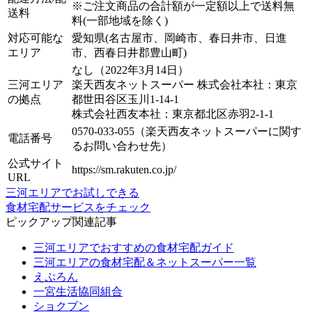
※ご注文商品の合計額が一定額以上で送料無
送料
料(一部地域を除く)
対応可能な
愛知県(名古屋市、岡崎市、春日井市、日進
エリア
市、西春日井郡豊山町)
なし（2022年3月14日）
三河エリア
楽天西友ネットスーパー 株式会社本社：東京
の拠点
都世田谷区玉川1-14-1
株式会社西友本社：東京都北区赤羽2-1-1
0570-033-055（楽天西友ネットスーパーに関す
電話番号
るお問い合わせ先）
公式サイト
https://sm.rakuten.co.jp/
URL
三河エリアでお試しできる
食材宅配サービスをチェック
ピックアップ関連記事
三河エリアでおすすめの食材宅配ガイド
三河エリアの食材宅配＆ネットスーパー一覧
えぷろん
一宮生活協同組合
ショクブン